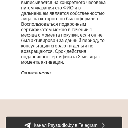
выписывается на конкретного человека
путем указания его ФИО и в
дальнейшем является собственностью
лица, на которого он был оформлен.
Воспользоваться подарочным
сертификатом можно в течении 1
месяца с момента покупки, если он не
был активирован за данный период, то
консультации сгорают и деньги не
возвращаются. Срок действия
подарочного сертификата 3 месяца с
момента активации.
Оплата услуг
Оплата услуг производится до начала
консультации на сайте. Платежи
принимаются со всего мира с помощью
пластиковых карт. Для жителей других
стран при оплате, автоматически будет
произведен перерасчет по курсу их
банка на день оплаты.
Канал Psystudio.by в Telegram