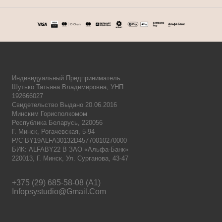
Индивидуальный Предприниматель
Шутько Татьяна Владимировна, УНП
192666027
Свидетельство Выдано 20.06.2016
Минским Горисполкомом
Республика Беларусь, 220056
Г. Минск, Рогачевская, 5-94
Р/с BY19ALFA30132D45770010270000
БИК: ALFABY22 В ЗАО «Альфа-Банк»
220013, Г. Минск, Ул. Сурганова, 43-47
+375 (29) 685-58-08 (A1)
Infopsystudio@gmail.com